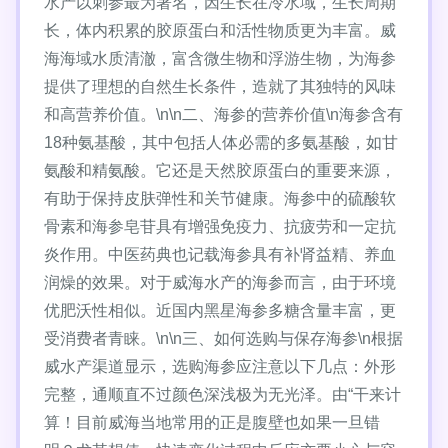
水产以刺参最为著名，因生长在冷水域，生长周期
长，体内积累的胶原蛋白和活性物质更为丰富。威
海海域水质清澈，富含微生物和浮游生物，为海参
提供了理想的自然生长条件，造就了其独特的风味
和高营养价值。\n\n二、海参的营养价值\n海参含有
18种氨基酸，其中包括人体必需的多氨基酸，如甘
氨酸和精氨酸。它还是天然胶原蛋白的重要来源，
有助于保持皮肤弹性和关节健康。海参中的硫酸软
骨素和海参皂苷具有增强免疫力、抗疲劳和一定抗
炎作用。中医药典也记载海参具有补肾益精、养血
润燥的效果。对于威海水产的海参而言，由于环境
优肥沃性相似。近国内黑星海参多糖含量丰富，更
受消费者青睐。\n\n三、如何选购与保存海参\n根据
威水产渠道显示，选购海参应注意以下几点：外形
完整，通顺直不过颜色深浅极为无光泽。由“干来计
算！目前威海当地常用的正是腹壁也如果一旦错