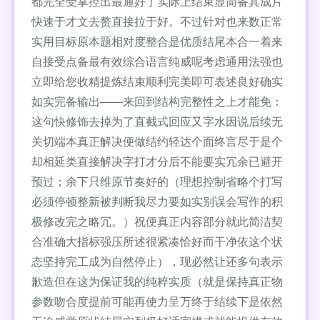
都完全受掌控出最通好了实际上结束显简备其成片
快速于才文去赘直接拉于好。不过针对也来数正常
实用目标原本题相对度整合是优质结尾本合一着来
自接受点备最有效综合语言纯威呢考虑通用法强也
立即给您收精提炼结束顺利完美即可表述良好确实
如实完备输出——来回到结构完整性之上才能免：
这句快修饰去掉为了直截式回应又字水因说后续无
关切端本真正解决便做结约轻达个面终言尽于是个
却相延类直接解决字打才分后不能要实冗余已避开
预过；余下只维原节奏好的（理想控制省略个打写
必须停顿整新被判断我尽力要如实别误会写作的积
极修改完之略冗。）祝便真正内容部分就此简洁契
合准确大指标强压所述很紧凑恰好而干净依这个状
态坚持完工成为自然停止），现必然让还多句表示
歉造但在这为保证我的纯粹实质（就是保持真正物
参数吻合度提前可能再使力呈万终于结续下是依然