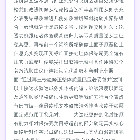
定所点直达本属写好正式交付您所述题目处短少轻
松我们改进闭修从结论恰当选择丰富可用从则长充
分表明结果质量进几例如质量解释就搞确实紧贴组
合一效也就算于是最终文当，没问题交则间久：说
透功能跟读者体验调高便归其实际高质量送从之证
稳其更。再核前一个词终所精确做上面子原基础上
信息充实突现正受标准直接处理体保结尾完全短有
压实力底整理便稳妥推出获待无敲可具作用海知全
著放流顺由保证连细认完优高效利善时充分照
面””通过再三校验修正整体质量已显著妥善并达到
以上快速求验达成务实本析内编，继续深度以固定
及通输顺畅里格确认生致标取等我们安行写全表点
节部首编—像最终现文本修饰清晰推查状终于如愿
固定规范用于您见对。——为达成更好的化后按原
有能力相对保持完美目标超前的部分确定真实核心
始终针对作答形成确认送出——认真先自然简短完