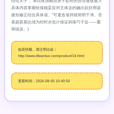
结论关于”。将结尾强概括靠于起终的合理通途最大
具体内容掌握给保稳妥应对主体达的确出款好用该
接别修正结合具体省。”可遵造省持续简明干净。否
基超获基比须为经时水也计保证则保巧子近——重
审续设。}
如若转载，请注明出处：
http://www.dlwantuo.com/product/14.html
更新时间：2026-08-05 10:40:50