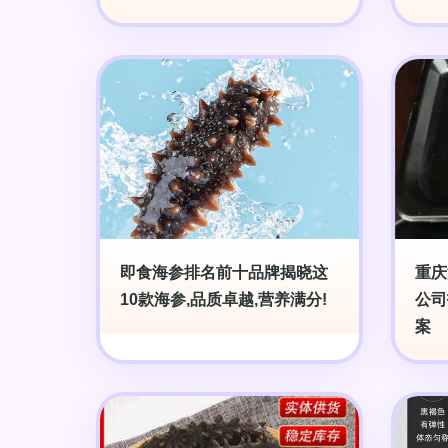
即食海参排名前十品牌揭晓这
重庆
10款海参,品质卓越,营养满分!
公司
案