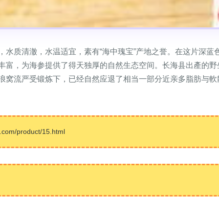
，水质清澈，水温适宜，素有“海中瑰宝”产地之誉。在这片深蓝
丰富，为海参提供了得天独厚的自然生态空间。长海县出產的野
浪窝流严受锻炼下，已经自然应退了相当一部分近亲多脂肪与軟
m/product/15.html