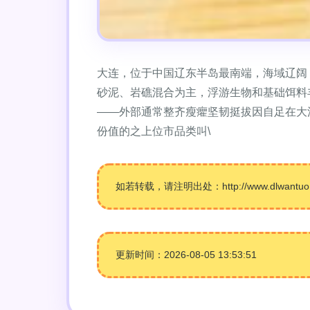
大连，位于中国辽东半岛最南端，海域辽阔
砂泥、岩礁混合为主，浮游生物和基础饵料
——外部通常整齐瘦癯坚韧挺拔因自足在大
份值的之上位市品类叫\
如若转载，请注明出处：http://www.dlwantuo.co
更新时间：2026-08-05 13:53:51