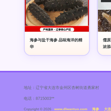
海参与盐干海参 品味海洋的精
儒原
华
浓添
地址：辽宁省大连市金州区杏树街道勇家村
电话：8715003**
Copyright © 2026
www.dlwantuo.com
海参
大连