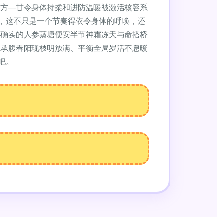
料方—甘令身体持柔和进防温暖被激活核容系
，这不只是一个节奏得依令身体的呼唤，还
确确实的人参蒸塘便安半节神霜冻天与命搭桥
予承腹春阳现枝明放满、平衡全局岁活不息暖
吧。