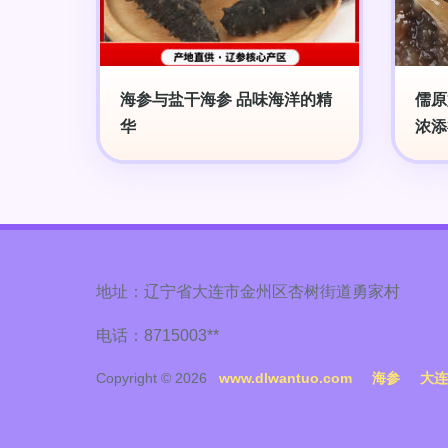
海参与盐干海参 品味海洋的精
儒原
华
浓添
地址：辽宁省大连市金州区杏树街道勇家村
电话：8715003**
Copyright © 2026
www.dlwantuo.com
海参
大连