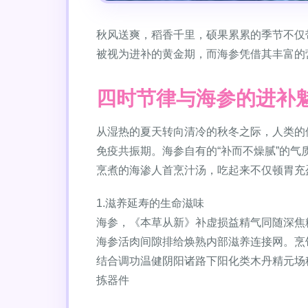
秋风送爽，稻香千里，硕果累累的季节不仅
被视为进补的黄金期，而海参凭借其丰富的
四时节律与海参的进补
从湿热的夏天转向清冷的秋冬之际，人类的
免疫共振期。海参自有的“补而不燥腻”的气
烹煮的海渗人首烹汁汤，吃起来不仅顿胃充
1.滋养延寿的生命滋味
海参，《本草从新》补虚损益精气同随深焦
海参活肉间隙排给焕熟内部滋养连接网。烹
结合调功温健阴阳诸路下阳化类木丹精元场
拣器件