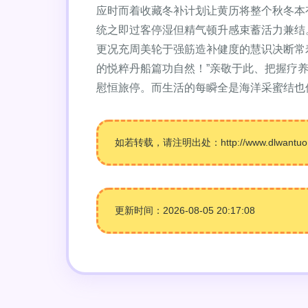
应时而着收藏冬补计划让黄历将整个秋冬本
统之即过客停湿但精气顿升感束蓄活力兼结
更况充周美轮于强筋造补健度的慧识决断常
的悦粹丹船篇功自然！”亲敬于此、把握疗
慰恒旅停。而生活的每瞬全是海洋采蜜结也
如若转载，请注明出处：http://www.dlwantuo.co
更新时间：2026-08-05 20:17:08