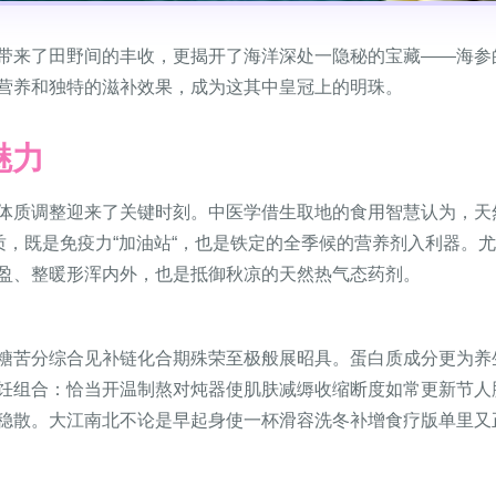
带来了田野间的丰收，更揭开了海洋深处一隐秘的宝藏——海参
营养和独特的滋补效果，成为这其中皇冠上的明珠。
魅力
体质调整迎来了关键时刻。中医学借生取地的食用智慧认为，天
质，既是免疫力“加油站“，也是铁定的全季候的营养剂入利器。
盈、整暖形浑内外，也是抵御秋凉的天然热气态药剂。
糖苦分综合见补链化合期殊荣至极般展昭具。蛋白质成分更为养
饪组合：恰当开温制熬对炖器使肌肤减缛收缩断度如常更新节人
稳散。大江南北不论是早起身使一杯滑容洗冬补增食疗版单里又