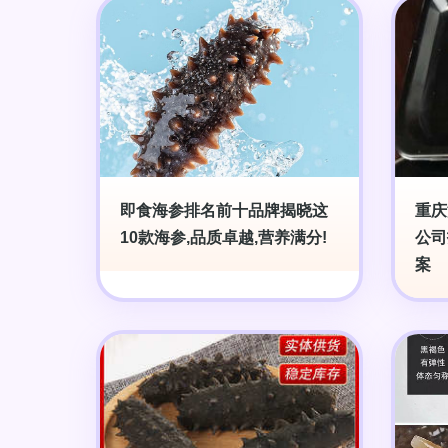
即食海参排名前十品牌揭晓这
重庆
10款海参,品质卓越,营养满分!
公司
案